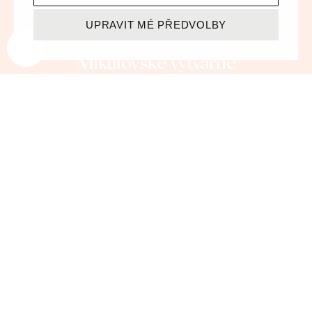
UPRAVIT MÉ PŘEDVOLBY
9. 8. – 29. 11. 2026
Mikulovské výtvarné
sympozium "dílna"
VÍCE O VÝSTAVĚ
STÁLÁ EXPOZICE & PROHLÍDKY