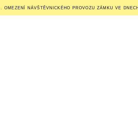
ENÍ NÁVŠTĚVNICKÉHO PROVOZU ZÁMKU VE DNECH 12. 9. A