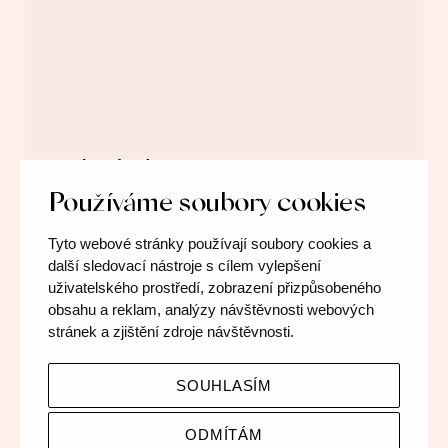
AKTUÁLNÍ VÝSTAVA
Používáme soubory cookies
Víříme prach
Tyto webové stránky používají soubory cookies a
60 minut
BEZ PRŮVODCE
další sledovací nástroje s cílem vylepšení
uživatelského prostředí, zobrazení přizpůsobeného
Oslavte s námi stoleté výročí mikulovského muzea
obsahu a reklam, analýzy návštěvnosti webových
a nahlédněte pod pokličku práce muzejníků.
stránek a zjištění zdroje návštěvnosti.
SOUHLASÍM
VÍCE O VÝSTAVĚ
ODMÍTÁM