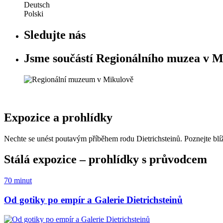
Deutsch
Polski
Sledujte nás
Jsme součástí Regionálního muzea v M
Expozice a prohlídky
Nechte se unést poutavým příběhem rodu Dietrichsteinů. Poznejte blíže
Stálá expozice
– prohlídky s průvodcem
70 minut
Od gotiky po empír a Galerie Dietrichsteinů