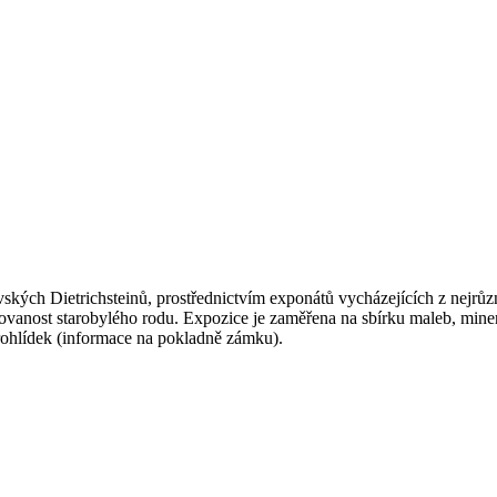
lovských Dietrichsteinů, prostřednictvím exponátů vycházejících z nejr
anost starobylého rodu. Expozice je zaměřena na sbírku maleb, minerál
rohlídek (informace na pokladně zámku).