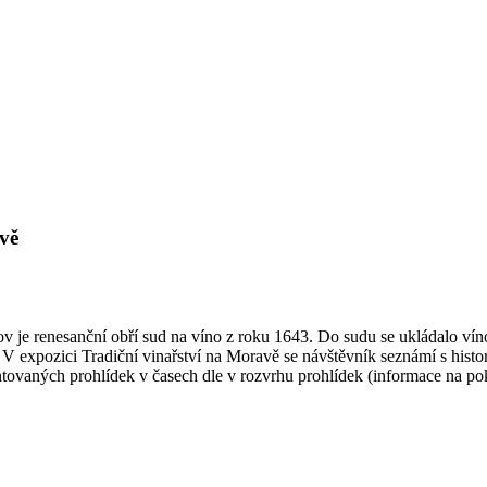
vě
je renesanční obří sud na víno z roku 1643. Do sudu se ukládalo víno
 expozici Tradiční vinařství na Moravě se návštěvník seznámí s histor
ntovaných prohlídek v časech dle v rozvrhu prohlídek (informace na p