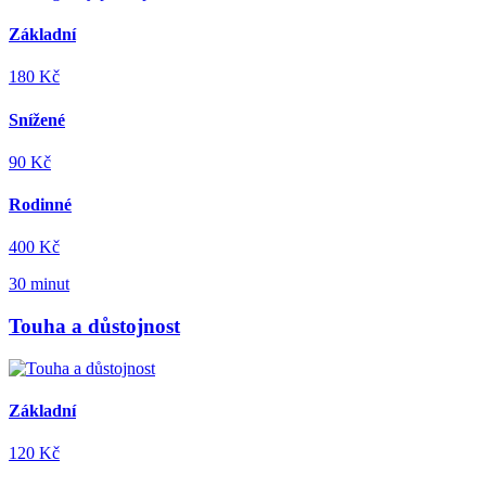
Základní
180 Kč
Snížené
90 Kč
Rodinné
400 Kč
30 minut
Touha a důstojnost
Základní
120 Kč