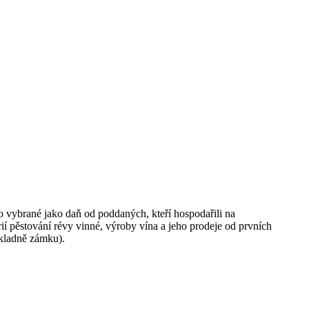
 vybrané jako daň od poddaných, kteří hospodařili na
ií pěstování révy vinné, výroby vína a jeho prodeje od prvních
okladně zámku).