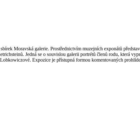
bírek Moravská galerie. Prostřednictvím muzejních exponátů představuj
chsteinů. Jedná se o souvislou galerii portrétů členů rodu, která vyprá
y Lobkowiczové. Expozice je přístupná formou komentovaných prohlíde