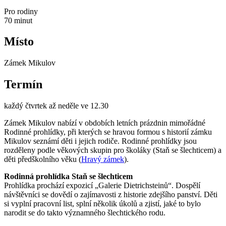
Pro rodiny
70 minut
Místo
Zámek Mikulov
Termín
každý čtvrtek až neděle ve 12.30
Zámek Mikulov nabízí v obdobích letních prázdnin mimořádné
Rodinné prohlídky, při kterých se hravou formou s historií zámku
Mikulov seznámí děti i jejich rodiče. Rodinné prohlídky jsou
rozděleny podle věkových skupin pro školáky (Staň se šlechticem) a
děti předškolního věku (
Hravý zámek
).
Rodinná prohlídka Staň se šlechticem
Prohlídka prochází expozicí „Galerie Dietrichsteinů“. Dospělí
návštěvníci se dovědí o zajímavosti z historie zdejšího panství. Děti
si vyplní pracovní list, splní několik úkolů a zjistí, jaké to bylo
narodit se do takto významného šlechtického rodu.