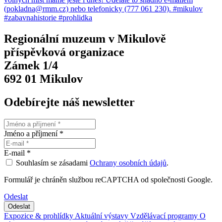
Regionální muzeum v Mikulově
příspěvková organizace
Zámek 1/4
692 01 Mikulov
Odebírejte náš newsletter
Jméno a příjmení *
E-mail *
Souhlasím se zásadami
Ochrany osobních údajů
.
Formulář je chráněn službou reCAPTCHA od společnosti Google.
Odeslat
Expozice & prohlídky
Aktuální výstavy
Vzdělávací programy
O